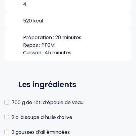
4
Gourdes
Couteaux tartineurs
520 kcal
Glaçons
Aiguiseurs
Préparation : 20 minutes
Repos : PT0M
Cuisson : 45 minutes
Tires-bouchons
Planches à découper
Les ingrédients
700 g de rôti d’épaule de veau
2 c. à soupe d’huile d’olive
2 gousses d’ail émincées