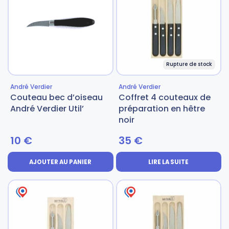
Gourdes
Couteaux tartineurs
Glaçons
Aiguiseurs
Rupture de stock
André Verdier
André Verdier
Tires-bouchons
Planches à découper
Couteau bec d’oiseau
Coffret 4 couteaux de
André Verdier Util’
préparation en hêtre
noir
10
€
35
€
AJOUTER AU PANIER
LIRE LA SUITE