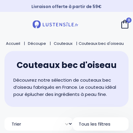
Livraison offerte à partir de 59€
Paiement 3X sans frais
0
⚡️ Expédition Express
Retour
Retour
Retour
Retour
Accueil
Découpe
Couteaux
Couteaux bec d'oiseau
Cuillères
Couteaux de chef
Casseroles
André Verdier
Couteaux bec d'oiseau
Spatules
Couteaux d’office
Faitouts et cocottes
Mirontaine
Découvrez notre sélection de couteaux bec
Fouets
Couteaux Santoku
Poêles
Roger Orfèvre
d’oiseau fabriqués en France. Le couteau idéal
pour éplucher des ingrédients à peau fine.
Pinces et piques
Couteaux bec d’oiseau
Sauteuses
Tournabois
Tri
Louches
Couteaux dentés
Woks
Jean Dubost
Tous les filtres