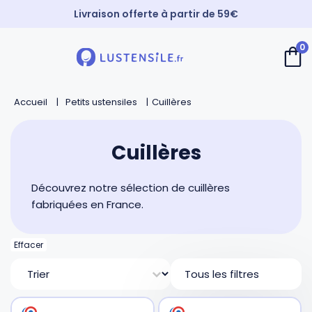
Livraison offerte à partir de 59€
Paiement 3X sans frais
0
⚡️ Expédition Express
Retour
Retour
Retour
Retour
Accueil
Petits ustensiles
Cuillères
Cuillères
Couteaux de chef
Casseroles
André Verdier
Cuillères
Spatules
Couteaux d’office
Faitouts et cocottes
Mirontaine
Découvrez notre sélection de cuillères
Fouets
Couteaux Santoku
Poêles
Roger Orfèvre
fabriquées en France.
Pinces et piques
Couteaux bec d’oiseau
Sauteuses
Tournabois
Effacer
Tri
Tous les filtres
Louches
Couteaux dentés
Woks
Jean Dubost