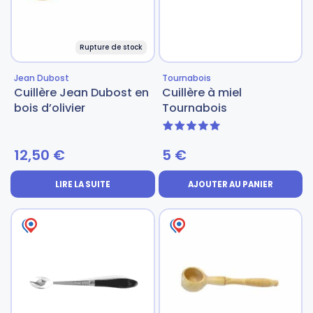
Rupture de stock
Jean Dubost
Tournabois
Cuillère Jean Dubost en
Cuillère à miel
bois d’olivier
Tournabois
5 sur 5
12,50
€
5
€
LIRE LA SUITE
AJOUTER AU PANIER