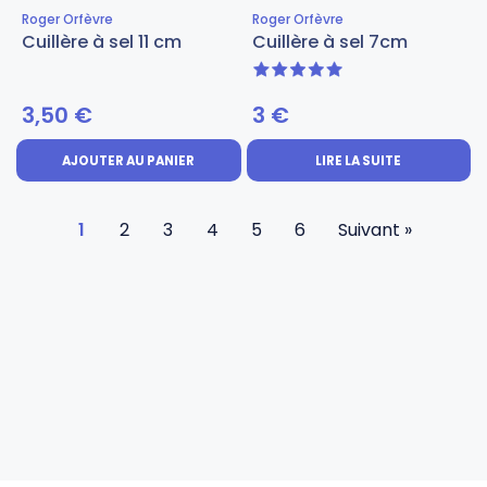
Roger Orfèvre
Roger Orfèvre
Cuillère à sel 11 cm
Cuillère à sel 7cm
5 sur 5
3,50
€
3
€
AJOUTER AU PANIER
LIRE LA SUITE
1
2
3
4
5
6
Suivant »