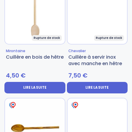
Gourdes
Couteaux tartineurs
Glaçons
Aiguiseurs
Rupture de stock
Rupture de stock
Mirontaine
Chevalier
Tires-bouchons
Planches à découper
Cuillère en bois de hêtre
Cuillère à servir inox
avec manche en hêtre
4,50
€
7,50
€
LIRE LA SUITE
LIRE LA SUITE