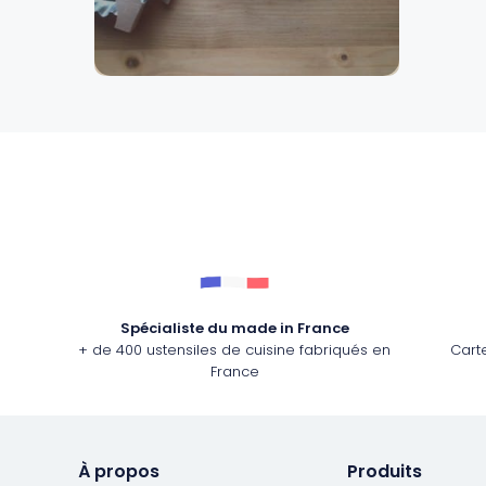
Gourdes
Couteaux tartineurs
Glaçons
Aiguiseurs
Tires-bouchons
Planches à découper
Spécialiste du made in France
+ de 400 ustensiles de cuisine fabriqués en
Cart
France
À propos
Produits