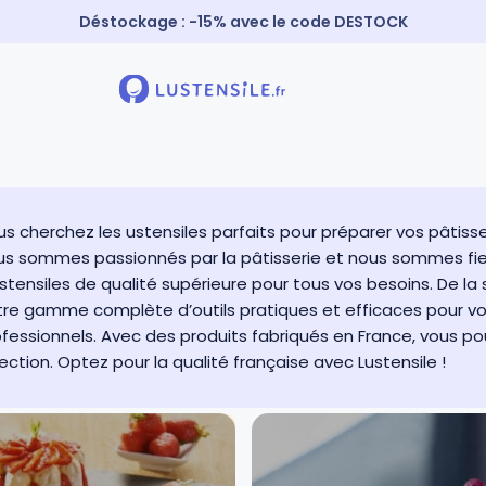
Livraison offerte à partir de 59€
Paiement 3X sans frais
⚡️ Expédition Express
s cherchez les ustensiles parfaits pour préparer vos pâtisse
us sommes passionnés par la pâtisserie et nous sommes fie
stensiles de qualité supérieure pour tous vos besoins. De la
re gamme complète d’outils pratiques et efficaces pour vou
fessionnels. Avec des produits fabriqués en France, vous pou
ection. Optez pour la qualité française avec Lustensile !