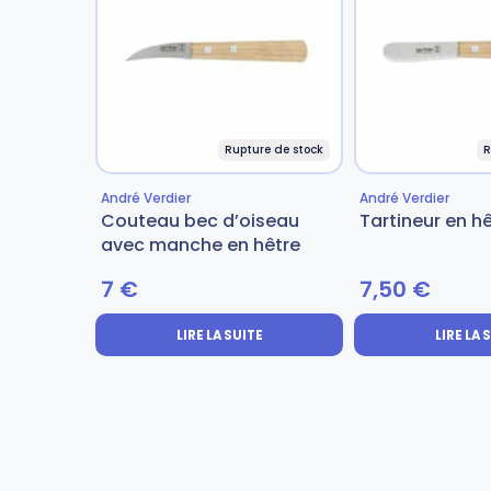
Gourdes
Couteaux tartineurs
Glaçons
Aiguiseurs
Rupture de stock
R
Tires-bouchons
Planches à découper
André Verdier
André Verdier
Couteau bec d’oiseau
Tartineur en h
avec manche en hêtre
7
€
7,50
€
LIRE LA SUITE
LIRE LA 