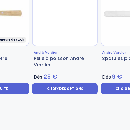
upture de stock
André Verdier
André Verdier
être
Pelle à poisson André
Spatules pl
Verdier
25
€
9
€
Dès
Dès
SUITE
CHOIX DES OPTIONS
CHOIX 