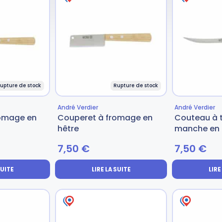
upture de stock
Rupture de stock
André Verdier
André Verdier
romage en
Couperet à fromage en
Couteau à 
hêtre
manche en 
7,50
€
7,50
€
SUITE
LIRE LA SUITE
LIRE