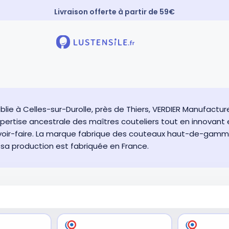
Livraison offerte à partir de 59€
Paiement 3X sans frais
⚡️ Expédition Express
blie à Celles-sur-Durolle, près de Thiers, VERDIER Manufactu
xpertise ancestrale des maîtres couteliers tout en innovan
oir-faire. La marque fabrique des couteaux haut-de-gamme 
sa production est fabriquée en France.