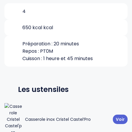
4
Gourdes
Couteaux tartineurs
650 kcal kcal
Glaçons
Aiguiseurs
Préparation : 20 minutes
Repos : PT0M
Tires-bouchons
Planches à découper
Cuisson : 1 heure et 45 minutes
Les ustensiles
Casserole inox Cristel Castel’Pro
Voir