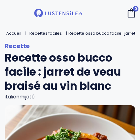
0
Accueil
Retour
Retour
Retour
Retour
Recettes faciles
Recette osso bucco facile : jarret 
Recette osso bucco
Cuillères
Couteaux de chef
Casseroles
André Verdier
facile : jarret de veau
Spatules
Couteaux d’office
Faitouts et cocottes
Mirontaine
braisé au vin blanc
Fouets
Couteaux Santoku
Poêles
Roger Orfèvre
italien
mijoté
Pinces et piques
Couteaux bec d’oiseau
Sauteuses
Tournabois
Louches
Couteaux dentés
Woks
Jean Dubost