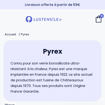
Livraison offerte à partir de 59€
Paiement 3X sans frais
0
⚡️ Expédition Express
Retour
Retour
Retour
Retour
Accueil
Pyrex
Cuillères
Couteaux de chef
Casseroles
André Verdier
Pyrex
Spatules
Couteaux d’office
Faitouts et cocottes
Mirontaine
Connu pour son verre borosilicate ultra-
Fouets
Couteaux Santoku
Poêles
Roger Orfèvre
résistant à la chaleur, Pyrex est une marque
implantée en France depuis 1922. Le site actuel
de production est l’usine de Châteauroux
Pinces et piques
Couteaux bec d’oiseau
Sauteuses
Tournabois
depuis 1970. Tous ses produits sont Origine
France Garantie.
Louches
Couteaux dentés
Woks
Jean Dubost
Effacer