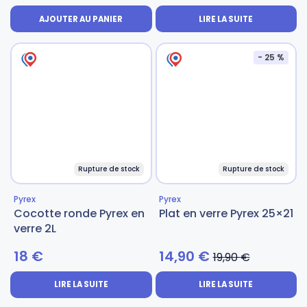
AJOUTER AU PANIER
LIRE LA SUITE
Gourdes
Couteaux tartineurs
- 25 %
Glaçons
Aiguiseurs
Tires-bouchons
Planches à découper
Rupture de stock
Rupture de stock
Pyrex
Pyrex
Cocotte ronde Pyrex en
Plat en verre Pyrex 25×21
verre 2L
18
€
14,90
€
19,90
€
LIRE LA SUITE
LIRE LA SUITE