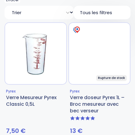
Fourches et fourchettes
Couteaux à fromage
Plats et plaques
Nogent
Tri
Tous les filtres
Écumoires
Couteaux à huîtres
Moules
Opinel
Baguettes
Couteaux à pain
Cercles à tarte
De Buyer
Pilons
Couteaux filet de sole
Couvercles
Cristel
Rupture de stock
Presse-agrumes
Couteaux tranchelard
Manches et poignées
Tefal
Pyrex
Pyrex
Verre Mesureur Pyrex
Verre doseur Pyrex 1L –
Pinceaux
Éplucheurs et zesteurs
SIF Unis
Classic 0,5L
Broc mesureur avec
bec verseur
Râteaux
Évideurs
Pyrex
5 sur 5
7,50
€
13
€
Rouleaux
Couteaux de poche