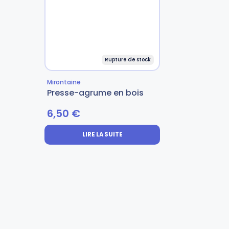
Gourdes
Couteaux tartineurs
Glaçons
Aiguiseurs
Rupture de stock
Mirontaine
Tires-bouchons
Planches à découper
Presse-agrume en bois
6,50
€
LIRE LA SUITE