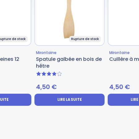
upture de stock
Rupture de stock
Mirontaine
Mirontaine
eines 12
Spatule galbée en bois de
Cuillère à 
hêtre
4 sur 5
4,50
€
4,50
€
SUITE
LIRE LA SUITE
LIRE