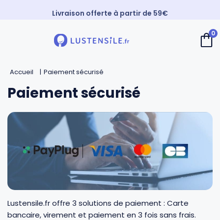
Livraison offerte à partir de 59€
Paiement 3X sans frais
0
⚡️ Expédition Express
Retour
Retour
Retour
Retour
Accueil
Paiement sécurisé
Cuillères
Couteaux de chef
Casseroles
André Verdier
Paiement sécurisé
Spatules
Couteaux d’office
Faitouts et cocottes
Mirontaine
Fouets
Couteaux Santoku
Poêles
Roger Orfèvre
Pinces et piques
Couteaux bec d’oiseau
Sauteuses
Tournabois
Louches
Couteaux dentés
Woks
Jean Dubost
Lustensile.fr offre 3 solutions de paiement : Carte
bancaire, virement et paiement en 3 fois sans frais.