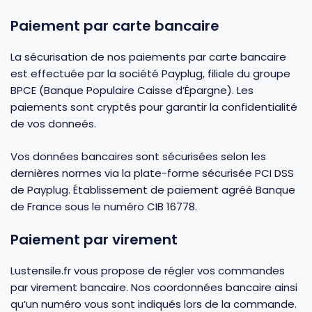
Fourches et fourchettes
Couteaux à fromage
Plats et plaques
Nogent
Paiement par carte bancaire
La sécurisation de nos paiements par carte bancaire
Écumoires
Couteaux à huîtres
Moules
Opinel
est effectuée par la société Payplug, filiale du groupe
BPCE (Banque Populaire Caisse d’Épargne). Les
Baguettes
Couteaux à pain
Cercles à tarte
De Buyer
paiements sont cryptés pour garantir la confidentialité
de vos donneés.
Pilons
Couteaux filet de sole
Couvercles
Cristel
Vos données bancaires sont sécurisées selon les
dernières normes via la plate-forme sécurisée PCI DSS
Presse-agrumes
Couteaux tranchelard
Manches et poignées
Tefal
de Payplug. Établissement de paiement agréé Banque
de France sous le numéro CIB 16778.
Pinceaux
Éplucheurs et zesteurs
SIF Unis
Paiement par virement
Râteaux
Évideurs
Pyrex
Lustensile.fr vous propose de régler vos commandes
par virement bancaire. Nos coordonnées bancaire ainsi
qu’un numéro vous sont indiqués lors de la commande.
Rouleaux
Couteaux de poche