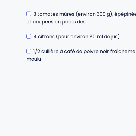
3 tomates mûres (environ 300 g), épépiné
Gourdes
Couteaux tartineurs
et coupées en petits dés
Glaçons
Aiguiseurs
4 citrons (pour environ 80 ml de jus)
1/2 cuillère à café de poivre noir fraîcheme
Tires-bouchons
Planches à découper
moulu