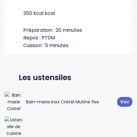
350 kcal kcal
Gourdes
Couteaux tartineurs
Préparation : 20 minutes
Glaçons
Aiguiseurs
Repos : PT0M
Cuisson : 5 minutes
Tires-bouchons
Planches à découper
Les ustensiles
Bain-marie inox Cristel Mutine fixe
Voir