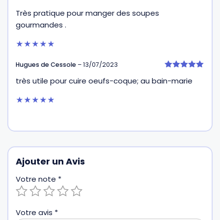
5
Très pratique pour manger des soupes
sur 5
gourmandes .
★★★★★
Hugues de Cessole
–
13/07/2023
5
très utile pour cuire oeufs-coque; au bain-marie
sur 5
★★★★★
Ajouter un Avis
Votre note
*
Votre avis
*