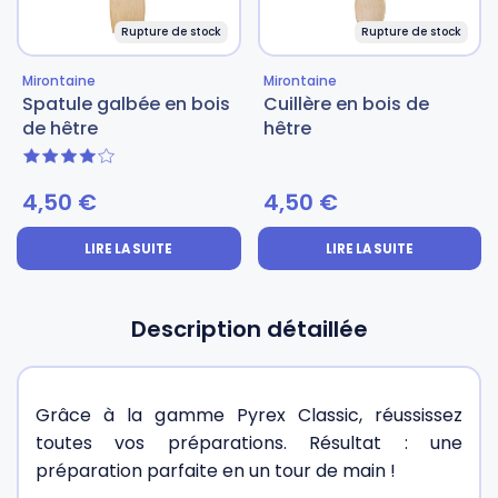
Rupture de stock
Rupture de stock
Mirontaine
Mirontaine
Spatule galbée en bois
Cuillère en bois de
de hêtre
hêtre
4 sur 5
4,50
€
4,50
€
LIRE LA SUITE
LIRE LA SUITE
Description détaillée
Grâce à la gamme Pyrex Classic, réussissez
toutes vos préparations. Résultat : une
préparation parfaite en un tour de main !