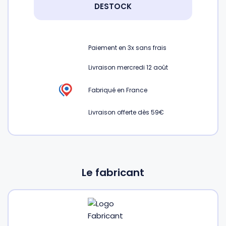
DESTOCK
Gourdes
Couteaux tartineurs
Paiement en
3x
sans frais
Glaçons
Aiguiseurs
Livraison mercredi 12 août
Tires-bouchons
Planches à découper
Fabriqué en France
Livraison offerte dès 59€
Le fabricant