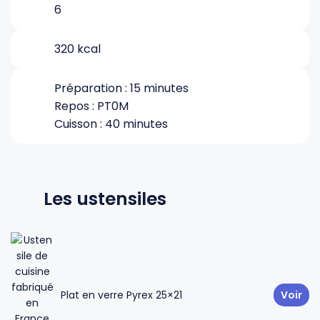
6
Gourdes
Couteaux tartineurs
320 kcal
Glaçons
Aiguiseurs
Préparation : 15 minutes
Repos : PT0M
Cuisson : 40 minutes
Tires-bouchons
Planches à découper
Les ustensiles
Plat en verre Pyrex 25×21
Voir