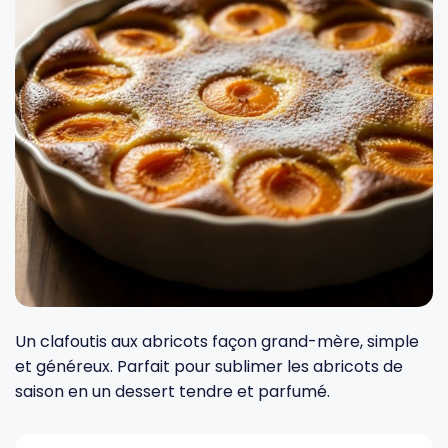
Fourches et fourchettes
Couteaux à fromage
Plats et plaques
Nogent
Écumoires
Couteaux à huîtres
Moules
Opinel
Baguettes
Couteaux à pain
Cercles à tarte
De Buyer
Pilons
Couteaux filet de sole
Couvercles
Cristel
Presse-agrumes
Couteaux tranchelard
Manches et poignées
Tefal
Pinceaux
Éplucheurs et zesteurs
SIF Unis
Un clafoutis aux abricots façon grand-mère, simple
et généreux. Parfait pour sublimer les abricots de
Râteaux
Évideurs
Pyrex
saison en un dessert tendre et parfumé.
Rouleaux
Couteaux de poche