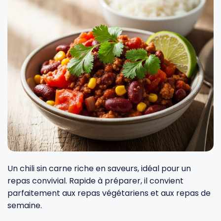
Fourches et fourchettes
Couteaux à fromage
Plats et plaques
Nogent
Écumoires
Couteaux à huîtres
Moules
Opinel
Baguettes
Couteaux à pain
Cercles à tarte
De Buyer
Pilons
Couteaux filet de sole
Couvercles
Cristel
Presse-agrumes
Couteaux tranchelard
Manches et poignées
Tefal
Pinceaux
Éplucheurs et zesteurs
SIF Unis
Un chili sin carne riche en saveurs, idéal pour un
repas convivial. Rapide à préparer, il convient
Râteaux
Évideurs
Pyrex
parfaitement aux repas végétariens et aux repas de
semaine.
Rouleaux
Couteaux de poche