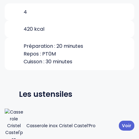
4
Gourdes
Couteaux tartineurs
420 kcal
Glaçons
Aiguiseurs
Préparation : 20 minutes
Repos : PT0M
Tires-bouchons
Planches à découper
Cuisson : 30 minutes
Les ustensiles
Casserole inox Cristel Castel’Pro
Voir