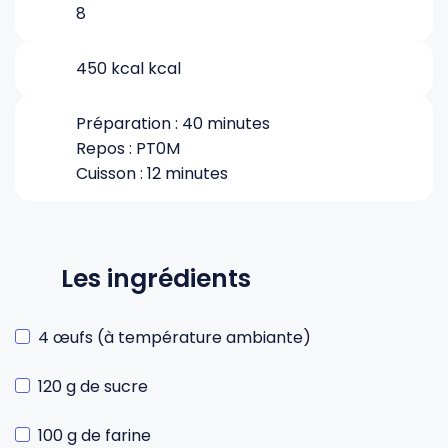
8
Gourdes
Couteaux tartineurs
450 kcal kcal
Glaçons
Aiguiseurs
Préparation : 40 minutes
Repos : PT0M
Cuisson : 12 minutes
Tires-bouchons
Planches à découper
Les ingrédients
4 œufs (à température ambiante)
120 g de sucre
100 g de farine