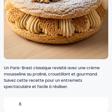
Fourches et fourchettes
Couteaux à fromage
Plats et plaques
Nogent
Écumoires
Couteaux à huîtres
Moules
Opinel
Baguettes
Couteaux à pain
Cercles à tarte
De Buyer
Pilons
Couteaux filet de sole
Couvercles
Cristel
Presse-agrumes
Couteaux tranchelard
Manches et poignées
Tefal
Un Paris-Brest classique revisité avec une crème
mousseline au praliné, croustillant et gourmand.
Suivez cette recette pour un entremets
Pinceaux
Éplucheurs et zesteurs
SIF Unis
spectaculaire et facile à réaliser.
Râteaux
Évideurs
Pyrex
8
Rouleaux
Couteaux de poche