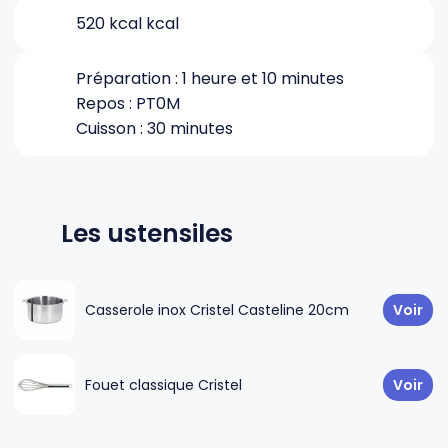
520 kcal kcal
Gourdes
Couteaux tartineurs
Préparation : 1 heure et 10 minutes
Repos : PT0M
Glaçons
Aiguiseurs
Cuisson : 30 minutes
Tires-bouchons
Planches à découper
Les ustensiles
Casserole inox Cristel Casteline 20cm
Voir
Fouet classique Cristel
Voir