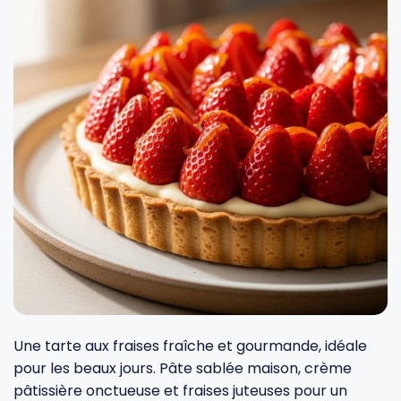
Fourches et fourchettes
Couteaux à fromage
Plats et plaques
Nogent
Écumoires
Couteaux à huîtres
Moules
Opinel
Baguettes
Couteaux à pain
Cercles à tarte
De Buyer
Pilons
Couteaux filet de sole
Couvercles
Cristel
Presse-agrumes
Couteaux tranchelard
Manches et poignées
Tefal
Pinceaux
Éplucheurs et zesteurs
SIF Unis
Râteaux
Évideurs
Pyrex
Une tarte aux fraises fraîche et gourmande, idéale
pour les beaux jours. Pâte sablée maison, crème
pâtissière onctueuse et fraises juteuses pour un
Rouleaux
Couteaux de poche