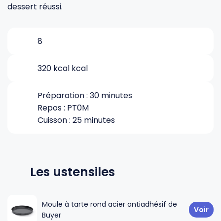
dessert réussi.
Gourdes
Couteaux tartineurs
8
Glaçons
Aiguiseurs
320 kcal kcal
Tires-bouchons
Planches à découper
Préparation : 30 minutes
Repos : PT0M
Cuisson : 25 minutes
Les ustensiles
Moule à tarte rond acier antiadhésif de
Voir
Buyer