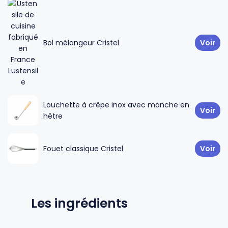
Gourdes
Couteaux tartineurs
Bol mélangeur Cristel
Voir
Glaçons
Aiguiseurs
Tires-bouchons
Planches à découper
Louchette à crêpe inox avec manche en
Voir
hêtre
Fouet classique Cristel
Voir
Les ingrédients