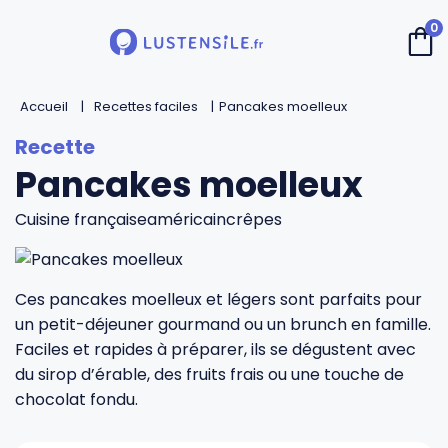
0
Accueil
Retour
Retour
Retour
Retour
Recettes faciles
Pancakes moelleux
Pancakes moelleux
Cuillères
Couteaux de chef
Casseroles
André Verdier
Cuisine française
américain
crêpes
Spatules
Couteaux d’office
Faitouts et cocottes
Mirontaine
Fouets
Couteaux Santoku
Poêles
Roger Orfèvre
Ces pancakes moelleux et légers sont parfaits pour
un petit-déjeuner gourmand ou un brunch en famille.
Faciles et rapides à préparer, ils se dégustent avec
Pinces et piques
Couteaux bec d’oiseau
Sauteuses
Tournabois
du sirop d’érable, des fruits frais ou une touche de
chocolat fondu.
Louches
Couteaux dentés
Woks
Jean Dubost