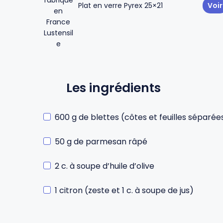
Plat en verre Pyrex 25×21
Voir
Gourdes
Couteaux tartineurs
Glaçons
Aiguiseurs
Les ingrédients
Tires-bouchons
Planches à découper
600 g de blettes (côtes et feuilles séparée
50 g de parmesan râpé
2 c. à soupe d’huile d’olive
1 citron (zeste et 1 c. à soupe de jus)