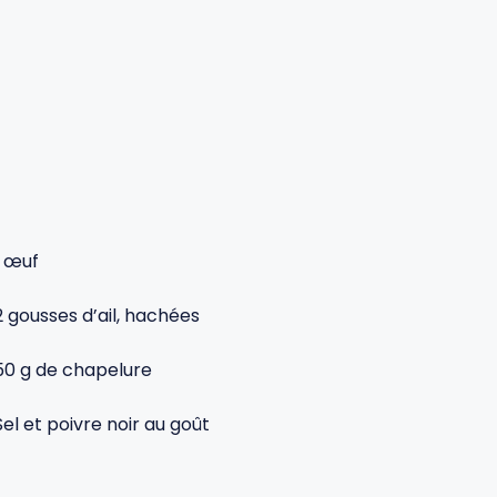
1 œuf
2 gousses d’ail, hachées
50 g de chapelure
Sel et poivre noir au goût