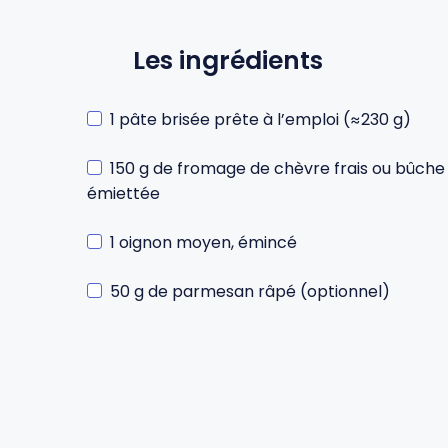
Les ingrédients
Gourdes
Couteaux tartineurs
Glaçons
Aiguiseurs
1 pâte brisée prête à l’emploi (≈230 g)
150 g de fromage de chèvre frais ou bûche
Tires-bouchons
Planches à découper
émiettée
1 oignon moyen, émincé
50 g de parmesan râpé (optionnel)