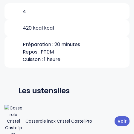
4
Gourdes
Couteaux tartineurs
420 kcal kcal
Glaçons
Aiguiseurs
Préparation : 20 minutes
Repos : PT0M
Tires-bouchons
Planches à découper
Cuisson : 1 heure
Les ustensiles
Casserole inox Cristel Castel’Pro
Voir