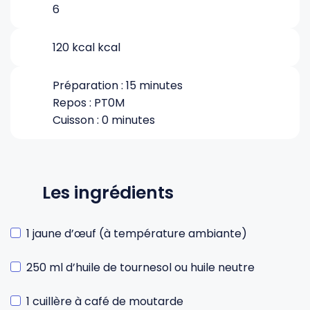
6
Gourdes
Couteaux tartineurs
120 kcal kcal
Glaçons
Aiguiseurs
Préparation : 15 minutes
Repos : PT0M
Cuisson : 0 minutes
Tires-bouchons
Planches à découper
Les ingrédients
1 jaune d’œuf (à température ambiante)
250 ml d’huile de tournesol ou huile neutre
1 cuillère à café de moutarde