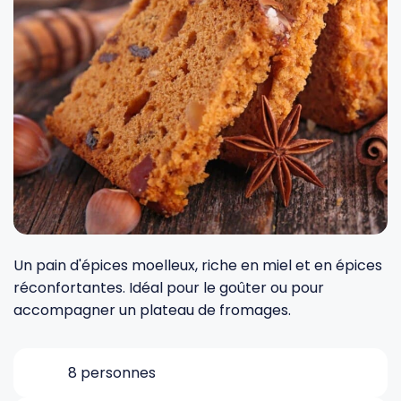
Fourches et fourchettes
Couteaux à fromage
Plats et plaques
Nogent
Écumoires
Couteaux à huîtres
Moules
Opinel
Baguettes
Couteaux à pain
Cercles à tarte
De Buyer
Pilons
Couteaux filet de sole
Couvercles
Cristel
Presse-agrumes
Couteaux tranchelard
Manches et poignées
Tefal
Un pain d'épices moelleux, riche en miel et en épices
réconfortantes. Idéal pour le goûter ou pour
Pinceaux
Éplucheurs et zesteurs
SIF Unis
accompagner un plateau de fromages.
Râteaux
Évideurs
Pyrex
8 personnes
Rouleaux
Couteaux de poche