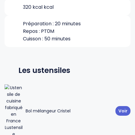
320 kcal kcal
Gourdes
Couteaux tartineurs
Préparation : 20 minutes
Repos : PT0M
Glaçons
Aiguiseurs
Cuisson : 50 minutes
Tires-bouchons
Planches à découper
Les ustensiles
Bol mélangeur Cristel
Voir