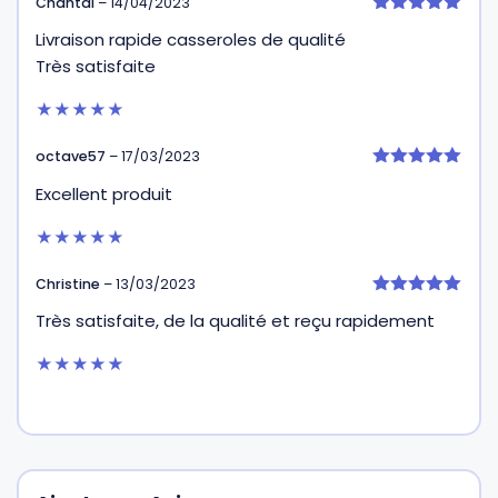
Chantal
–
14/04/2023
5
Livraison rapide casseroles de qualité
sur 5
Très satisfaite
★★★★★
octave57
–
17/03/2023
5
Excellent produit
sur 5
★★★★★
Christine
–
13/03/2023
5
Très satisfaite, de la qualité et reçu rapidement
sur 5
★★★★★