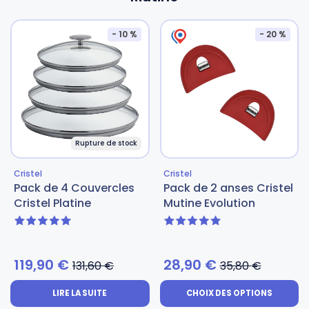
- 10 %
- 20 %
Rupture de stock
Cristel
Cristel
Pack de 4 Couvercles
Pack de 2 anses Cristel
Cristel Platine
Mutine Evolution
5 sur 5
5 sur 5
119,90
€
28,90
€
131,60
€
35,80
€
LIRE LA SUITE
CHOIX DES OPTIONS