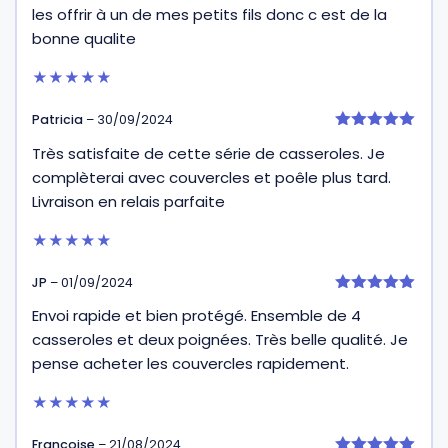
les offrir à un de mes petits fils donc c est de la
bonne qualite
★★★★★
Patricia
–
30/09/2024
5
Très satisfaite de cette série de casseroles. Je
sur 5
complèterai avec couvercles et poêle plus tard.
Livraison en relais parfaite
★★★★★
JP
–
01/09/2024
5
Envoi rapide et bien protégé. Ensemble de 4
sur 5
casseroles et deux poignées. Très belle qualité. Je
pense acheter les couvercles rapidement.
★★★★★
Françoise
–
21/08/2024