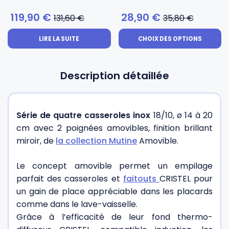
5 sur 5
5 sur 5
119,90
€
28,90
€
131,60
€
35,80
€
LIRE LA SUITE
CHOIX DES OPTIONS
Description détaillée
Série de quatre casseroles inox
18/10, ø 14 à 20
cm avec 2 poignées amovibles, finition brillant
miroir, de
l
a collection Mutine
Amovible.
Le concept amovible permet un empilage
parfait des casseroles et
faitouts
CRISTEL pour
un gain de place appréciable dans les placards
comme dans le lave-vaisselle.
Grâce à l’efficacité de leur fond thermo-