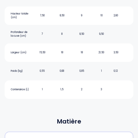
Hauteur totale
7,50
8,50
9
10
2,60
(cm)
Profondeur de
7
8
8,50
9,50
la cuve (cm)
Largeur (cm)
15,50
18
18
21,50
3,50
Poids (kg)
0,55
0,68
0,85
1
0,12
Contenance (L)
1
1,5
2
3
Matière