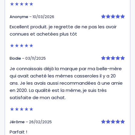
★★★★★
Anonyme
–
10/03/2026
5
Excellent produit. je regrette de ne pas les avoir
sur 5
connues et achetées plus tôt
★★★★★
Elodie
–
03/11/2025
5
Je connaissais déjà la marque par ma belle-mère
sur 5
qui avait acheté les mêmes casseroles il y a 20
ans. Je les avais aussi recommandées à une amie
en 2020. La qualité est la même, je suis très
satisfaite de mon achat.
★★★★★
Jérôme
–
26/02/2025
5
Parfait !
sur 5