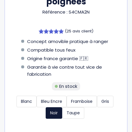
poignées
Référence :
S4CMA2N
Gourdes
Couteaux tartineurs
(
25
avis client)
Glaçons
Aiguiseurs
4.96
Concept amovible pratique à ranger
sur 5
Compatible tous feux
Tires-bouchons
Planches à découper
Origine france garantie 🇫🇷
Garantie à vie contre tout vice de
fabrication
En stock
Blanc
Bleu Encre
Framboise
Gris
Noir
Taupe