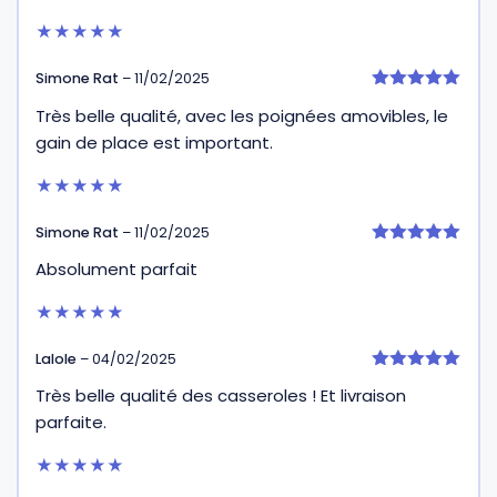
★★★★★
Simone Rat
–
11/02/2025
5
Très belle qualité, avec les poignées amovibles, le
sur 5
gain de place est important.
★★★★★
Simone Rat
–
11/02/2025
5
Absolument parfait
sur 5
★★★★★
Lalole
–
04/02/2025
5
Très belle qualité des casseroles ! Et livraison
sur 5
parfaite.
★★★★★