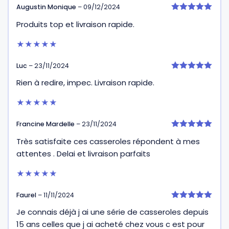
Augustin Monique
–
09/12/2024
5
Produits top et livraison rapide.
sur 5
★★★★★
Luc
–
23/11/2024
5
Rien à redire, impec. Livraison rapide.
sur 5
★★★★★
Francine Mardelle
–
23/11/2024
5
Très satisfaite ces casseroles répondent à mes
sur 5
attentes . Delai et livraison parfaits
★★★★★
Faurel
–
11/11/2024
5
Je connais déjà j ai une série de casseroles depuis
sur 5
15 ans celles que j ai acheté chez vous c est pour