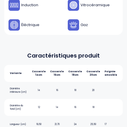
Induction
Vitrocéramique
Éléctrique
Gaz
Caractéristiques produit
Casserole
Casserole
Casserole
Casserole
Poignée
Variante
14cm
16cm
18cm
20cm
amovible
Diamètre
14
16
18
20
intérieure (cm)
Diamètre du
12
14
16
18
fond (cm)
Longueur (cm)
19,50
21,70
24
25,50
17