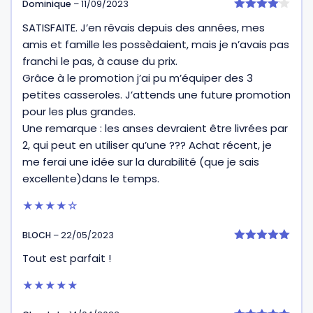
Dominique
–
11/09/2023
4
SATISFAITE. J’en rêvais depuis des années, mes
sur 5
amis et famille les possèdaient, mais je n’avais pas
franchi le pas, à cause du prix.
Grâce à le promotion j’ai pu m’équiper des 3
petites casseroles. J’attends une future promotion
pour les plus grandes.
Une remarque : les anses devraient être livrées par
2, qui peut en utiliser qu’une ??? Achat récent, je
me ferai une idée sur la durabilité (que je sais
excellente)dans le temps.
★★★★☆
BLOCH
–
22/05/2023
5
Tout est parfait !
sur 5
★★★★★