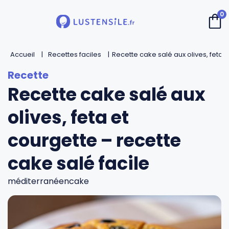
0
Accueil
Retour
Retour
Retour
Retour
Recettes faciles
Recette cake salé aux olives, feta e
Recette cake salé aux
Cuillères
Couteaux de chef
Casseroles
André Verdier
olives, feta et
Spatules
Couteaux d’office
Faitouts et cocottes
Mirontaine
courgette – recette
Fouets
Couteaux Santoku
Poêles
Roger Orfèvre
cake salé facile
Pinces et piques
Couteaux bec d’oiseau
Sauteuses
Tournabois
méditerranéen
cake
Louches
Couteaux dentés
Woks
Jean Dubost