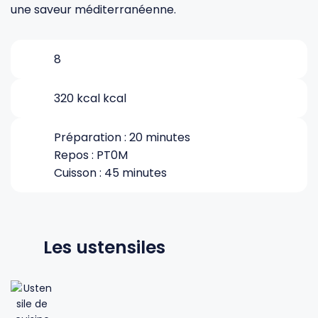
une saveur méditerranéenne.
Gourdes
Couteaux tartineurs
8
Glaçons
Aiguiseurs
320 kcal kcal
Tires-bouchons
Planches à découper
Préparation : 20 minutes
Repos : PT0M
Cuisson : 45 minutes
Les ustensiles