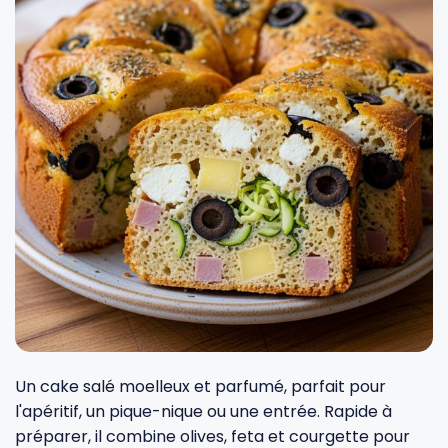
Fourches et fourchettes
Couteaux à fromage
Plats et plaques
Nogent
Écumoires
Couteaux à huîtres
Moules
Opinel
Baguettes
Couteaux à pain
Cercles à tarte
De Buyer
Pilons
Couteaux filet de sole
Couvercles
Cristel
Presse-agrumes
Couteaux tranchelard
Manches et poignées
Tefal
Pinceaux
Éplucheurs et zesteurs
SIF Unis
Râteaux
Évideurs
Pyrex
Un cake salé moelleux et parfumé, parfait pour
l'apéritif, un pique-nique ou une entrée. Rapide à
préparer, il combine olives, feta et courgette pour
Rouleaux
Couteaux de poche