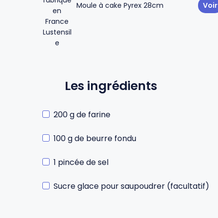
Moule à cake Pyrex 28cm
Voir
Gourdes
Couteaux tartineurs
Glaçons
Aiguiseurs
Les ingrédients
Tires-bouchons
Planches à découper
200 g de farine
100 g de beurre fondu
1 pincée de sel
Sucre glace pour saupoudrer (facultatif)