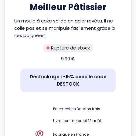
Meilleur Pâtissier
Fourches et fourchettes
Couteaux à fromage
Plats et plaques
Nogent
Un moule à cake solide en acier revêtu. Il ne
Écumoires
Couteaux à huîtres
Moules
Opinel
colle pas et se manipule facilement grâce à
ses poignées.
Baguettes
Couteaux à pain
Cercles à tarte
De Buyer
Rupture de stock
9,90
€
Pilons
Couteaux filet de sole
Couvercles
Cristel
Déstockage : -15% avec le code
Presse-agrumes
Couteaux tranchelard
Manches et poignées
Tefal
DESTOCK
Pinceaux
Éplucheurs et zesteurs
SIF Unis
Paiement en
3x
sans frais
Râteaux
Évideurs
Pyrex
Livraison mercredi 12 août
Rouleaux
Couteaux de poche
Fabriqué en France