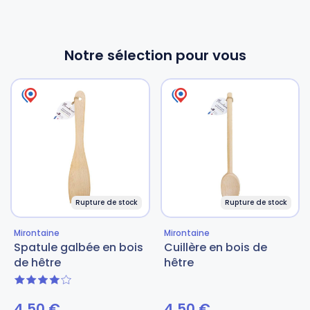
Notre sélection pour vous
Rupture de stock
Rupture de stock
Mirontaine
Mirontaine
Spatule galbée en bois
Cuillère en bois de
de hêtre
hêtre
4 sur 5
4,50
€
4,50
€