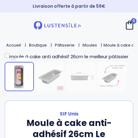
Livraison offerte à partir de 59€
Paiement 3X sans frais
0
⚡️ Expédition Express
Retour
Retour
Retour
Retour
Accueil
Boutique
Pâtisserie
Moules
Moule à cake anti
Cuillères
Couteaux de chef
Casseroles
André Verdier
Spatules
Couteaux d’office
Faitouts et cocottes
Mirontaine
Fouets
Couteaux Santoku
Poêles
Roger Orfèvre
Pinces et piques
Couteaux bec d’oiseau
Sauteuses
Tournabois
SIF Unis
Moule à cake anti-
Louches
Couteaux dentés
Woks
Jean Dubost
adhésif 26cm Le