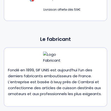
Livraison offerte dès 59€
Gourdes
Couteaux tartineurs
Glaçons
Aiguiseurs
Le fabricant
Tires-bouchons
Planches à découper
Fondé en 1899, SIF UNIS est aujourd’hui l’un des
derniers fabricants emboutisseurs de France.
L’entreprise est basée à Iwuy près de Cambrai et
confectionne des articles de cuisson destinés aux
amateurs et aux professionnels les plus exigeants.