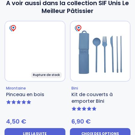
A voir aussi dans la collection SIF Unis Le
Meilleur Pâtissier
Rupture de stock
Mirontaine
Bini
Pinceau en bois
Kit de couverts à
emporter Bini
5 sur 5
4.83 sur 5
4,50
€
6,90
€
LIRE LA SUITE
CHOIX DES OPTIONS