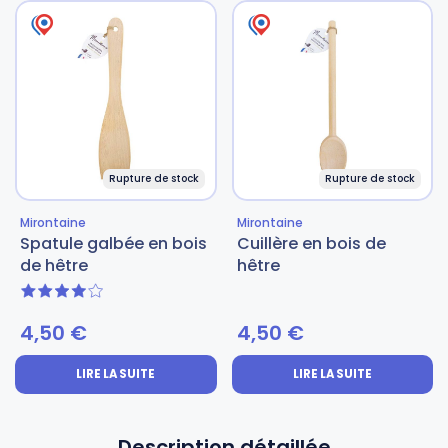
Rupture de stock
Rupture de stock
Mirontaine
Mirontaine
Spatule galbée en bois
Cuillère en bois de
de hêtre
hêtre
4 sur 5
4,50
€
4,50
€
LIRE LA SUITE
LIRE LA SUITE
Description détaillée