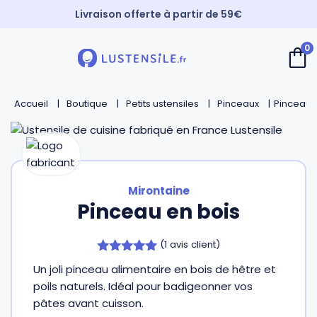
Livraison offerte à partir de 59€
Paiement 3X sans frais
0
⚡️ Expédition Express
Retour
Retour
Retour
Retour
Accueil
Boutique
Petits ustensiles
Pinceaux
Pinceau 
Cuillères
Couteaux de chef
Casseroles
André Verdier
Spatules
Couteaux d’office
Faitouts et cocottes
Mirontaine
Mirontaine
Fouets
Couteaux Santoku
Poêles
Roger Orfèvre
Pinceau en bois
(
1
avis client)
Pinces et piques
Couteaux bec d’oiseau
Sauteuses
Tournabois
5.00
Un joli pinceau alimentaire en bois de hêtre et
sur 5
poils naturels. Idéal pour badigeonner vos
Louches
Couteaux dentés
Woks
Jean Dubost
pâtes avant cuisson.