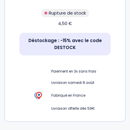
Fourches et fourchettes
Couteaux à fromage
Plats et plaques
Nogent
Rupture de stock
4,50
€
Écumoires
Couteaux à huîtres
Moules
Opinel
Déstockage : -15% avec le code
Baguettes
Couteaux à pain
Cercles à tarte
De Buyer
DESTOCK
Pilons
Couteaux filet de sole
Couvercles
Cristel
Paiement en
3x
sans frais
Presse-agrumes
Couteaux tranchelard
Manches et poignées
Tefal
Livraison samedi 8 août
Pinceaux
Éplucheurs et zesteurs
SIF Unis
Fabriqué en France
Livraison offerte dès 59€
Râteaux
Évideurs
Pyrex
Rouleaux
Couteaux de poche