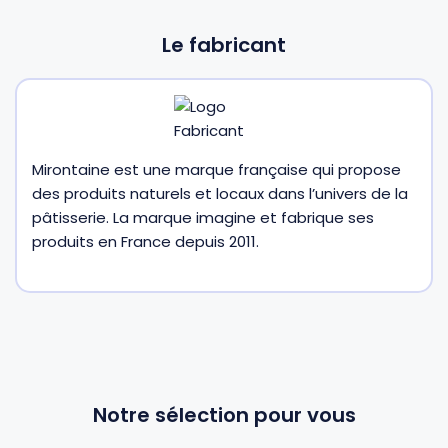
Le fabricant
Gourdes
Couteaux tartineurs
Glaçons
Aiguiseurs
Mirontaine est une marque française qui propose
Tires-bouchons
Planches à découper
des produits naturels et locaux dans l’univers de la
pâtisserie. La marque imagine et fabrique ses
produits en France depuis 2011.
Notre sélection pour vous