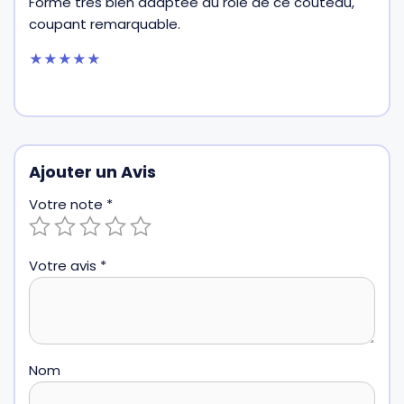
Forme très bien adaptée au rôle de ce couteau,
sur 5
coupant remarquable.
★★★★★
Ajouter un Avis
Votre note
*
Votre avis
*
Nom