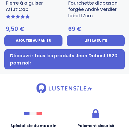
Pierre à aiguiser
Fourchette diapason
Affut’Cap
forgée André Verdier
Idéal 17cm
5 sur 5
9,50
€
69
€
AJOUTER AU PANIER
LIRE LA SUITE
Découvrir tous les produits Jean Dubost 1920
pom noir
Spécialiste du made in
Paiement sécurisé