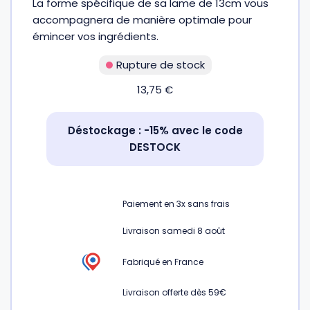
La forme spécifique de sa lame de 13cm vous
sur 5
Fourches et fourchettes
Couteaux à fromage
Plats et plaques
Nogent
accompagnera de manière optimale pour
émincer vos ingrédients.
Écumoires
Couteaux à huîtres
Moules
Opinel
Rupture de stock
13,75
€
Baguettes
Couteaux à pain
Cercles à tarte
De Buyer
Déstockage : -15% avec le code
Pilons
Couteaux filet de sole
Couvercles
Cristel
DESTOCK
Presse-agrumes
Couteaux tranchelard
Manches et poignées
Tefal
Paiement en
3x
sans frais
Pinceaux
Éplucheurs et zesteurs
SIF Unis
Livraison samedi 8 août
Fabriqué en France
Râteaux
Évideurs
Pyrex
Livraison offerte dès 59€
Rouleaux
Couteaux de poche