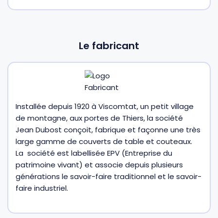
Gourdes
Couteaux tartineurs
Le fabricant
Glaçons
Aiguiseurs
Tires-bouchons
Planches à découper
Installée depuis 1920 à Viscomtat, un petit village
de montagne, aux portes de Thiers, la société
Jean Dubost conçoit, fabrique et façonne une très
large gamme de couverts de table et couteaux.
La société est labellisée EPV (Entreprise du
patrimoine vivant) et associe depuis plusieurs
générations le savoir-faire traditionnel et le savoir-
faire industriel.