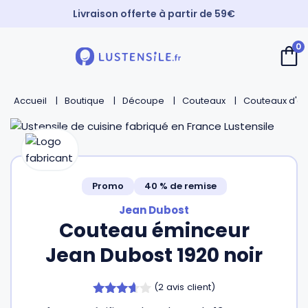
Livraison offerte à partir de 59€
Paiement 3X sans frais
0
⚡️ Expédition Express
Retour
Retour
Retour
Retour
Accueil
Boutique
Découpe
Couteaux
Couteaux d'of
Cuillères
Couteaux de chef
Casseroles
André Verdier
Spatules
Couteaux d’office
Faitouts et cocottes
Mirontaine
Promo
40 % de remise
Fouets
Couteaux Santoku
Poêles
Roger Orfèvre
Jean Dubost
Couteau éminceur
Pinces et piques
Couteaux bec d’oiseau
Sauteuses
Tournabois
Jean Dubost 1920 noir
Louches
Couteaux dentés
Woks
Jean Dubost
(
2
avis client)
3.50