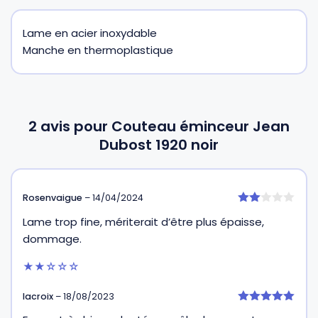
Lame en acier inoxydable
Manche en thermoplastique
2 avis pour
Couteau éminceur Jean
Dubost 1920 noir
Rosenvaigue
–
14/04/2024
2
Lame trop fine, mériterait d’être plus épaisse,
sur
5
dommage.
★★☆☆☆
lacroix
–
18/08/2023
5