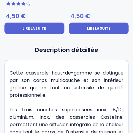
4 sur 5
4,50
€
4,50
€
LIRE LA SUITE
LIRE LA SUITE
Description détaillée
Cette casserole haut-de-gamme se distingue
par son corps multicouche et son intérieur
gradué qui en font un ustensile de qualité
professionnelle.
Les trois couches superposées inox 18/10,
aluminium, inox, des casseroles Casteline,
permettent une diffusion intégrale de la chaleur
dans tout le corps de l’ustensile de cuisson et