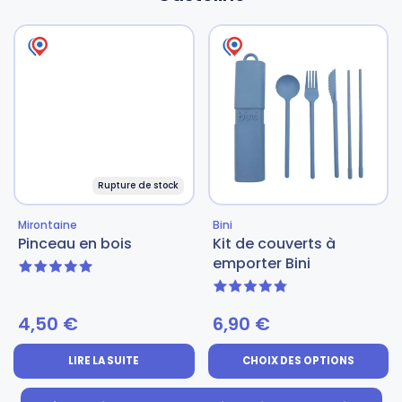
Rupture de stock
Mirontaine
Bini
Pinceau en bois
Kit de couverts à
emporter Bini
5 sur 5
4.83 sur 5
4,50
€
6,90
€
LIRE LA SUITE
CHOIX DES OPTIONS