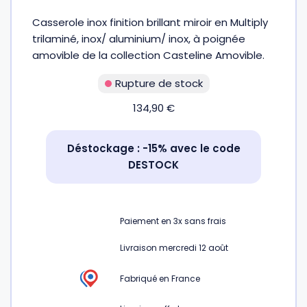
Casserole inox finition brillant miroir en Multiply
Gourdes
Couteaux tartineurs
trilaminé, inox/ aluminium/ inox, à poignée
amovible de la collection Casteline Amovible.
Glaçons
Aiguiseurs
Rupture de stock
134,90
€
Tires-bouchons
Planches à découper
Déstockage : -15% avec le code
DESTOCK
Paiement en
3x
sans frais
Livraison mercredi 12 août
Fabriqué en France