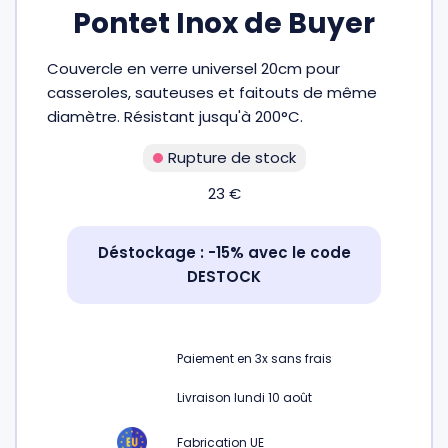
Pontet Inox de Buyer
Fourches et fourchettes
Couteaux à fromage
Plats et plaques
Nogent
Couvercle en verre universel 20cm pour
Écumoires
Couteaux à huîtres
Moules
Opinel
casseroles, sauteuses et faitouts de même
diamètre. Résistant jusqu'à 200°C.
Baguettes
Couteaux à pain
Cercles à tarte
De Buyer
Rupture de stock
23
€
Pilons
Couteaux filet de sole
Couvercles
Cristel
Déstockage : -15% avec le code
Presse-agrumes
Couteaux tranchelard
Manches et poignées
Tefal
DESTOCK
Pinceaux
Éplucheurs et zesteurs
SIF Unis
Paiement en
3x
sans frais
Râteaux
Évideurs
Pyrex
Livraison lundi 10 août
Rouleaux
Couteaux de poche
Fabrication UE