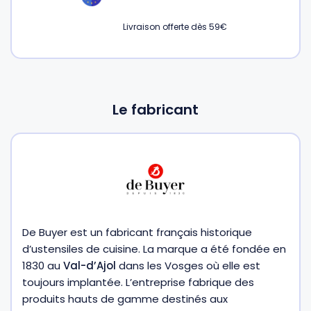
Livraison offerte dès 59€
Gourdes
Couteaux tartineurs
Glaçons
Aiguiseurs
Le fabricant
Tires-bouchons
Planches à découper
De Buyer est un fabricant français historique
d’ustensiles de cuisine. La marque a été fondée en
1830 au
Val-d’Ajol
dans les Vosges où elle est
toujours implantée. L’entreprise fabrique des
produits hauts de gamme destinés aux