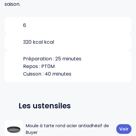
saison.
Gourdes
Couteaux tartineurs
6
Glaçons
Aiguiseurs
320 kcal kcal
Tires-bouchons
Planches à découper
Préparation : 25 minutes
Repos : PT0M
Cuisson : 40 minutes
Les ustensiles
Moule à tarte rond acier antiadhésif de
Voir
Buyer