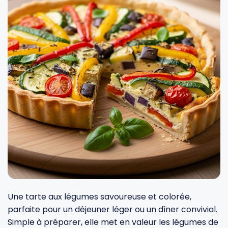
Fourches et fourchettes
Couteaux à fromage
Plats et plaques
Nogent
Écumoires
Couteaux à huîtres
Moules
Opinel
Baguettes
Couteaux à pain
Cercles à tarte
De Buyer
Pilons
Couteaux filet de sole
Couvercles
Cristel
Presse-agrumes
Couteaux tranchelard
Manches et poignées
Tefal
Pinceaux
Éplucheurs et zesteurs
SIF Unis
Râteaux
Évideurs
Pyrex
Une tarte aux légumes savoureuse et colorée,
parfaite pour un déjeuner léger ou un dîner convivial.
Simple à préparer, elle met en valeur les légumes de
Rouleaux
Couteaux de poche