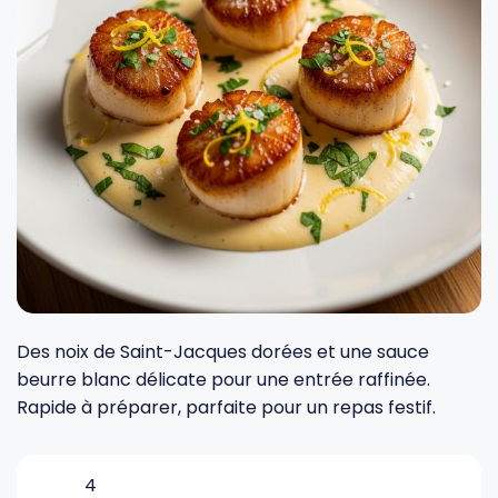
Fourches et fourchettes
Couteaux à fromage
Plats et plaques
Nogent
Écumoires
Couteaux à huîtres
Moules
Opinel
Baguettes
Couteaux à pain
Cercles à tarte
De Buyer
Pilons
Couteaux filet de sole
Couvercles
Cristel
Presse-agrumes
Couteaux tranchelard
Manches et poignées
Tefal
Des noix de Saint-Jacques dorées et une sauce
Pinceaux
Éplucheurs et zesteurs
SIF Unis
beurre blanc délicate pour une entrée raffinée.
Rapide à préparer, parfaite pour un repas festif.
Râteaux
Évideurs
Pyrex
4
Rouleaux
Couteaux de poche