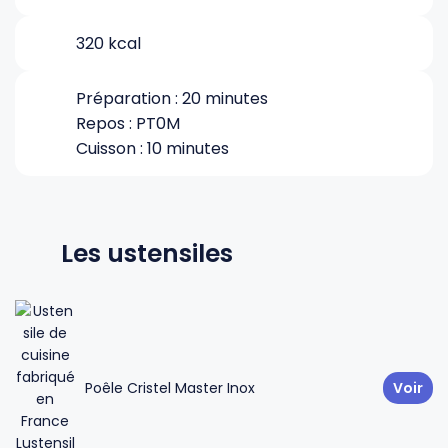
320 kcal
Gourdes
Couteaux tartineurs
Préparation : 20 minutes
Glaçons
Aiguiseurs
Repos : PT0M
Cuisson : 10 minutes
Tires-bouchons
Planches à découper
Les ustensiles
Poêle Cristel Master Inox
Voir