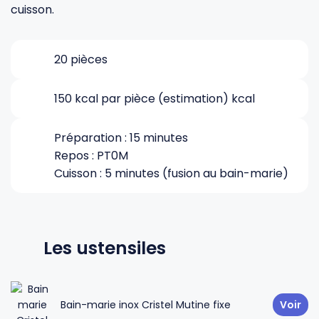
cuisson.
Gourdes
Couteaux tartineurs
20 pièces
Glaçons
Aiguiseurs
150 kcal par pièce (estimation) kcal
Tires-bouchons
Planches à découper
Préparation : 15 minutes
Repos : PT0M
Cuisson : 5 minutes (fusion au bain-marie)
Les ustensiles
Bain-marie inox Cristel Mutine fixe
Voir