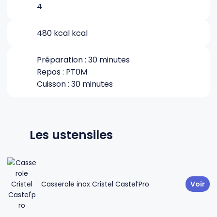
4
Gourdes
Couteaux tartineurs
480 kcal kcal
Glaçons
Aiguiseurs
Préparation : 30 minutes
Repos : PT0M
Cuisson : 30 minutes
Tires-bouchons
Planches à découper
Les ustensiles
Casserole inox Cristel Castel’Pro
Voir