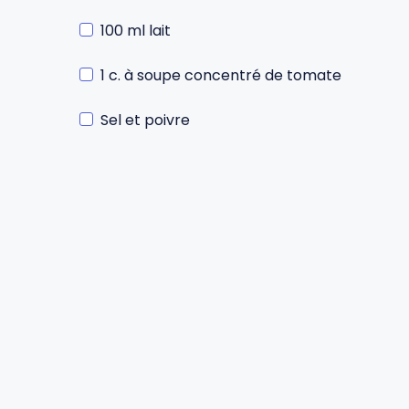
100 ml lait
Gourdes
Couteaux tartineurs
1 c. à soupe concentré de tomate
Glaçons
Aiguiseurs
Sel et poivre
Tires-bouchons
Planches à découper