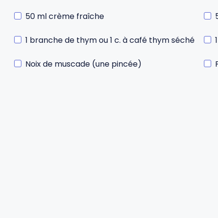
50 ml crème fraîche
1 branche de thym ou 1 c. à café thym séché
Noix de muscade (une pincée)