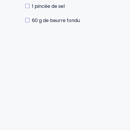
1 pincée de sel
Gourdes
Couteaux tartineurs
60 g de beurre fondu
Glaçons
Aiguiseurs
Tires-bouchons
Planches à découper