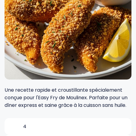
Fourches et fourchettes
Couteaux à fromage
Plats et plaques
Nogent
Écumoires
Couteaux à huîtres
Moules
Opinel
Baguettes
Couteaux à pain
Cercles à tarte
De Buyer
Pilons
Couteaux filet de sole
Couvercles
Cristel
Presse-agrumes
Couteaux tranchelard
Manches et poignées
Tefal
Une recette rapide et croustillante spécialement
conçue pour l'Easy Fry de Moulinex. Parfaite pour un
Pinceaux
Éplucheurs et zesteurs
SIF Unis
dîner express et saine grâce à la cuisson sans huile.
Râteaux
Évideurs
Pyrex
4
Rouleaux
Couteaux de poche