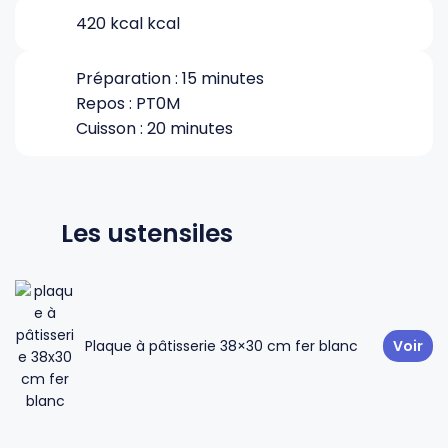
420 kcal kcal
Gourdes
Couteaux tartineurs
Préparation : 15 minutes
Repos : PT0M
Glaçons
Aiguiseurs
Cuisson : 20 minutes
Tires-bouchons
Planches à découper
Les ustensiles
Plaque à pâtisserie 38×30 cm fer blanc
Voir