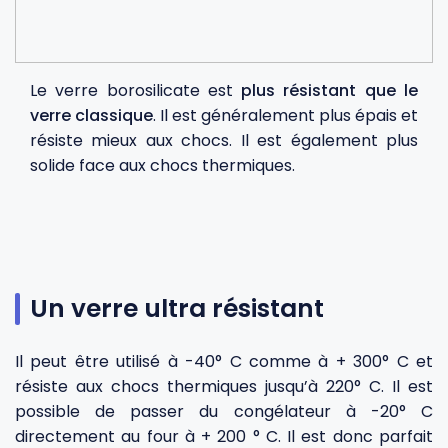
Fourches et fourchettes
Couteaux à fromage
Plats et plaques
Nogent
Écumoires
Couteaux à huîtres
Moules
Opinel
Le verre borosilicate est
plus résistant que le
verre classique
. Il est généralement plus épais et
résiste mieux aux chocs. Il est également plus
Baguettes
Couteaux à pain
Cercles à tarte
De Buyer
solide face aux chocs thermiques.
Pilons
Couteaux filet de sole
Couvercles
Cristel
Presse-agrumes
Couteaux tranchelard
Manches et poignées
Tefal
Un verre ultra résistant
Pinceaux
Éplucheurs et zesteurs
SIF Unis
Il peut être utilisé à -40° C comme à + 300° C et
Râteaux
Évideurs
Pyrex
résiste aux chocs thermiques jusqu’à 220° C. Il est
possible de passer du congélateur à -20° C
directement au four à + 200 ° C. Il est donc parfait
Rouleaux
Couteaux de poche