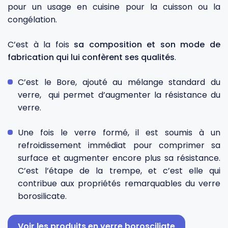
pour un usage en cuisine pour la cuisson ou la
congélation.
Gourdes
Couteaux tartineurs
C’est à la fois
sa composition et son mode de
fabrication qui lui confèrent ses qualités
.
Glaçons
Aiguiseurs
C’est le Bore, ajouté au mélange standard du
Tires-bouchons
Planches à découper
verre, qui permet d’augmenter la résistance du
verre.
Une fois le verre formé, il est soumis à un
refroidissement immédiat pour comprimer sa
surface et augmenter encore plus sa résistance.
C’est l’étape de la trempe, et c’est elle qui
contribue aux propriétés remarquables du verre
borosilicate.
Voir les produits en verre borosciliate