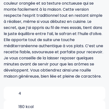
couleur orangée et sa texture onctueuse qui se
monte facilement à la maison. Cette version
Gourdes
Couteaux tartineurs
respecte l’esprit traditionnel tout en restant simple
à réaliser, même si vous débutez en cuisine. Le
secret, que j’ai appris au fil de mes essais, tient dans
Glaçons
Aiguiseurs
le juste équilibre entre l’ail, le safran et l’huile d’olive.
Elle apporte tout de suite une touche
Tires-bouchons
Planches à découper
méditerranéenne authentique à vos plats. C’est une
recette fiable, savoureuse et parfaite pour recevoir.
Je vous conseille de la laisser reposer quelques
minutes avant de servir pour que les arômes se
développent. Vous obtiendrez ainsi une rouille
maison généreuse, bien liée et pleine de caractère.
4
180 kcal