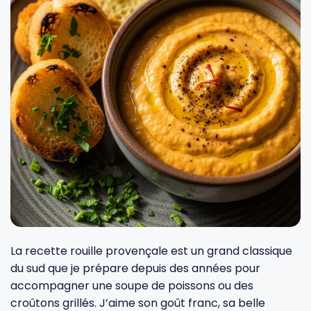
Fourches et fourchettes
Couteaux à fromage
Plats et plaques
Nogent
Écumoires
Couteaux à huîtres
Moules
Opinel
Baguettes
Couteaux à pain
Cercles à tarte
De Buyer
Pilons
Couteaux filet de sole
Couvercles
Cristel
Presse-agrumes
Couteaux tranchelard
Manches et poignées
Tefal
Pinceaux
Éplucheurs et zesteurs
SIF Unis
La recette rouille provençale est un grand classique
Râteaux
Évideurs
Pyrex
du sud que je prépare depuis des années pour
accompagner une soupe de poissons ou des
croûtons grillés. J’aime son goût franc, sa belle
Rouleaux
Couteaux de poche