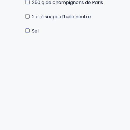
250 g de champignons de Paris
Gourdes
Couteaux tartineurs
2 c. à soupe d’huile neutre
Sel
Glaçons
Aiguiseurs
Tires-bouchons
Planches à découper