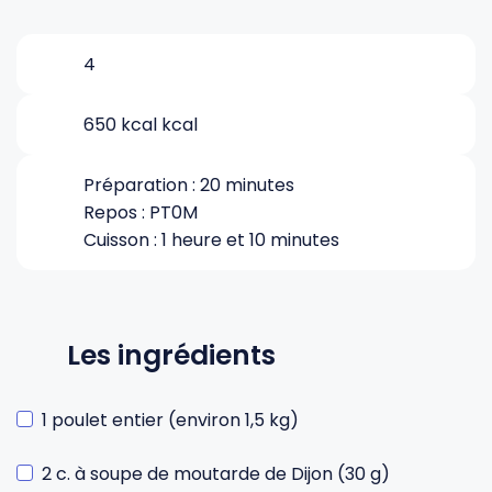
Gourdes
Couteaux tartineurs
4
650 kcal kcal
Glaçons
Aiguiseurs
Préparation : 20 minutes
Tires-bouchons
Planches à découper
Repos : PT0M
Cuisson : 1 heure et 10 minutes
Les ingrédients
1 poulet entier (environ 1,5 kg)
2 c. à soupe de moutarde de Dijon (30 g)