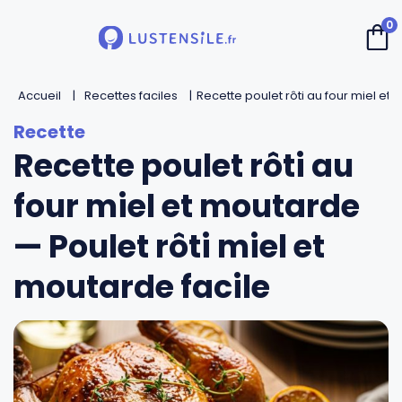
0
Accueil
Retour
Retour
Retour
Retour
Recettes faciles
Recette poulet rôti au four miel et
Recette poulet rôti au
Cuillères
Couteaux de chef
Casseroles
André Verdier
four miel et moutarde
Spatules
Couteaux d’office
Faitouts et cocottes
Mirontaine
— Poulet rôti miel et
Fouets
Couteaux Santoku
Poêles
Roger Orfèvre
moutarde facile
Pinces et piques
Couteaux bec d’oiseau
Sauteuses
Tournabois
Louches
Couteaux dentés
Woks
Jean Dubost