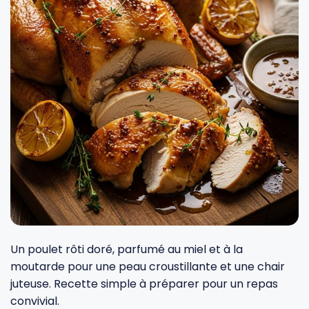
Fourches et fourchettes
Couteaux à fromage
Plats et plaques
Nogent
Écumoires
Couteaux à huîtres
Moules
Opinel
Baguettes
Couteaux à pain
Cercles à tarte
De Buyer
Pilons
Couteaux filet de sole
Couvercles
Cristel
Presse-agrumes
Couteaux tranchelard
Manches et poignées
Tefal
Pinceaux
Éplucheurs et zesteurs
SIF Unis
Un poulet rôti doré, parfumé au miel et à la
Râteaux
Évideurs
Pyrex
moutarde pour une peau croustillante et une chair
juteuse. Recette simple à préparer pour un repas
convivial.
Rouleaux
Couteaux de poche