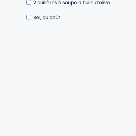
2 cuillères à soupe d’huile d’olive
Gourdes
Couteaux tartineurs
Sel, au goût
Glaçons
Aiguiseurs
Tires-bouchons
Planches à découper