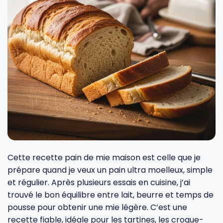
Fourches et fourchettes
Couteaux à fromage
Plats et plaques
Nogent
Écumoires
Couteaux à huîtres
Moules
Opinel
Baguettes
Couteaux à pain
Cercles à tarte
De Buyer
Pilons
Couteaux filet de sole
Couvercles
Cristel
Presse-agrumes
Couteaux tranchelard
Manches et poignées
Tefal
Cette recette pain de mie maison est celle que je
Pinceaux
Éplucheurs et zesteurs
SIF Unis
prépare quand je veux un pain ultra moelleux, simple
et régulier. Après plusieurs essais en cuisine, j’ai
Râteaux
Évideurs
Pyrex
trouvé le bon équilibre entre lait, beurre et temps de
pousse pour obtenir une mie légère. C’est une
recette fiable, idéale pour les tartines, les croque-
Rouleaux
Couteaux de poche