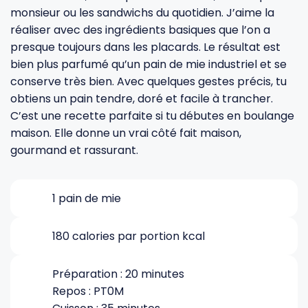
monsieur ou les sandwichs du quotidien. J’aime la
réaliser avec des ingrédients basiques que l’on a
Gourdes
Couteaux tartineurs
presque toujours dans les placards. Le résultat est
bien plus parfumé qu’un pain de mie industriel et se
Glaçons
Aiguiseurs
conserve très bien. Avec quelques gestes précis, tu
obtiens un pain tendre, doré et facile à trancher.
C’est une recette parfaite si tu débutes en boulange
Tires-bouchons
Planches à découper
maison. Elle donne un vrai côté fait maison,
gourmand et rassurant.
1 pain de mie
180 calories par portion kcal
Préparation : 20 minutes
Repos : PT0M