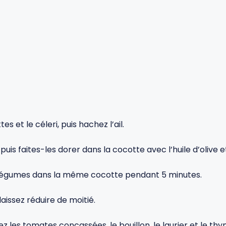
s et le céleri, puis hachez l’ail.
is faites-les dorer dans la cocotte avec l’huile d’olive e
es légumes dans la même cocotte pendant 5 minutes.
laissez réduire de moitié.
z les tomates concassées, le bouillon, le laurier et le thy