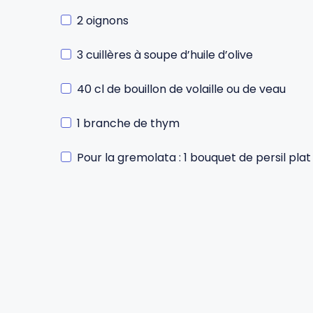
2 oignons
Gourdes
Couteaux tartineurs
3 cuillères à soupe d’huile d’olive
Glaçons
Aiguiseurs
40 cl de bouillon de volaille ou de veau
Tires-bouchons
Planches à découper
1 branche de thym
Pour la gremolata : 1 bouquet de persil plat