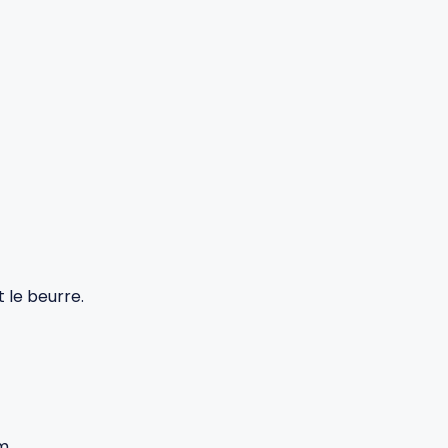
t le beurre.
m.