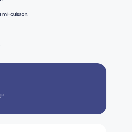
à mi-cuisson.
.
ge.