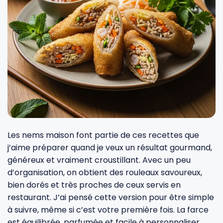
Fourches et fourchettes
Couteaux à fromage
Plats et plaques
Nogent
Écumoires
Couteaux à huîtres
Moules
Opinel
Baguettes
Couteaux à pain
Cercles à tarte
De Buyer
Pilons
Couteaux filet de sole
Couvercles
Cristel
Presse-agrumes
Couteaux tranchelard
Manches et poignées
Tefal
Les nems maison font partie de ces recettes que
j’aime préparer quand je veux un résultat gourmand,
généreux et vraiment croustillant. Avec un peu
Pinceaux
Éplucheurs et zesteurs
SIF Unis
d’organisation, on obtient des rouleaux savoureux,
bien dorés et très proches de ceux servis en
Râteaux
Évideurs
Pyrex
restaurant. J’ai pensé cette version pour être simple
à suivre, même si c’est votre première fois. La farce
Rouleaux
Couteaux de poche
est équilibrée, parfumée et facile à personnaliser