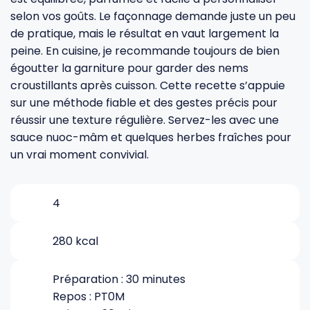
selon vos goûts. Le façonnage demande juste un peu
de pratique, mais le résultat en vaut largement la
Gourdes
Couteaux tartineurs
peine. En cuisine, je recommande toujours de bien
égoutter la garniture pour garder des nems
Glaçons
Aiguiseurs
croustillants après cuisson. Cette recette s’appuie
sur une méthode fiable et des gestes précis pour
réussir une texture régulière. Servez-les avec une
Tires-bouchons
Planches à découper
sauce nuoc-mâm et quelques herbes fraîches pour
un vrai moment convivial.
4
280 kcal
Préparation : 30 minutes
Repos : PT0M