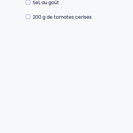
Sel, au goût
Gourdes
Couteaux tartineurs
200 g de tomates cerises
Glaçons
Aiguiseurs
Tires-bouchons
Planches à découper