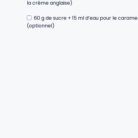
la crème anglaise)
Gourdes
Couteaux tartineurs
60 g de sucre + 15 ml d’eau pour le carame
(optionnel)
Glaçons
Aiguiseurs
Tires-bouchons
Planches à découper