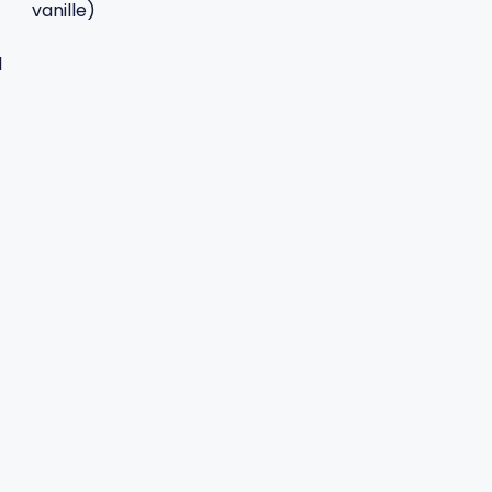
vanille)
l