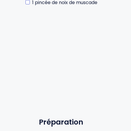
1 pincée de noix de muscade
Gourdes
Couteaux tartineurs
Glaçons
Aiguiseurs
Tires-bouchons
Planches à découper
Préparation