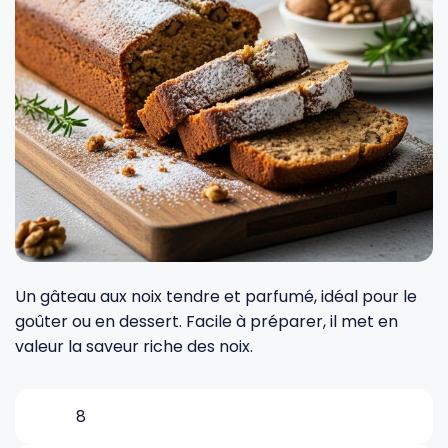
Fourches et fourchettes
Couteaux à fromage
Plats et plaques
Nogent
Écumoires
Couteaux à huîtres
Moules
Opinel
Baguettes
Couteaux à pain
Cercles à tarte
De Buyer
Pilons
Couteaux filet de sole
Couvercles
Cristel
Presse-agrumes
Couteaux tranchelard
Manches et poignées
Tefal
Un gâteau aux noix tendre et parfumé, idéal pour le
goûter ou en dessert. Facile à préparer, il met en
Pinceaux
Éplucheurs et zesteurs
SIF Unis
valeur la saveur riche des noix.
Râteaux
Évideurs
Pyrex
8
Rouleaux
Couteaux de poche