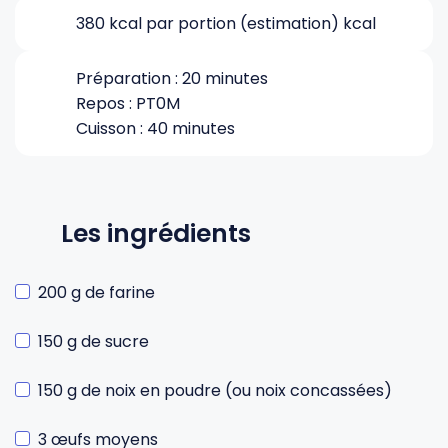
380 kcal par portion (estimation) kcal
Gourdes
Couteaux tartineurs
Préparation : 20 minutes
Repos : PT0M
Glaçons
Aiguiseurs
Cuisson : 40 minutes
Tires-bouchons
Planches à découper
Les ingrédients
200 g de farine
150 g de sucre
150 g de noix en poudre (ou noix concassées)
3 œufs moyens